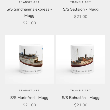
TRANSIT ART
TRANSIT ART
S/S Sandhamns express -
S/S Saltsjön - Mugg
Mugg
REA-pris
$21.00
REA-pris
$21.00
TRANSIT ART
TRANSIT ART
S/S Mariefred - Mugg
S/S Bohuslän - Mugg
REA-pris
REA-pris
$21.00
$21.00