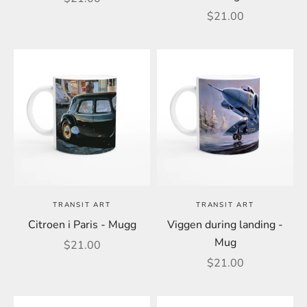
REA-pris
$21.00
TRANSIT ART
TRANSIT ART
Citroen i Paris - Mugg
Viggen during landing -
Mug
REA-pris
$21.00
REA-pris
$21.00