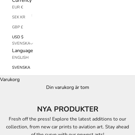
Currency
EUR €
SEK KR
GBP £
USD $
SVENSKA
Language
ENGLISH
SVENSKA
Varukorg
Din varukorg är tom
NYA PRODUKTER
Fresh off the press! Explore the latest additions to our
collection, from new car prints to aviation art. Stay ahead
of the curve with our newest arts!