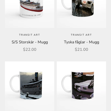
TRANSIT ART
TRANSIT ART
S/S Storskär - Mugg
Tyska fåglar - Mugg
REA-pris
REA-pris
$22.00
$21.00