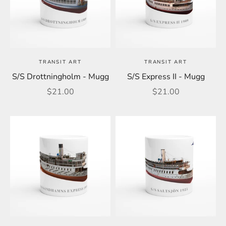
TRANSIT ART
TRANSIT ART
S/S Drottningholm - Mugg
S/S Express II - Mugg
REA-pris
REA-pris
$21.00
$21.00