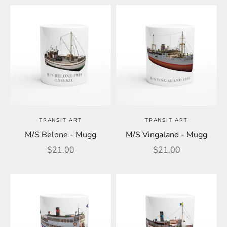
TRANSIT ART
TRANSIT ART
M/S Belone - Mugg
M/S Vingaland - Mugg
REA-pris
REA-pris
$21.00
$21.00