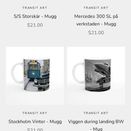
TRANSIT ART
TRANSIT ART
S/S Storskär - Mugg
Mercedes 300 SL på
verkstaden - Mugg
REA-pris
$21.00
REA-pris
$21.00
TRANSIT ART
TRANSIT ART
Stockholm Vinter - Mugg
Viggen during landing BW
- Mug
REA-pris
$21.00