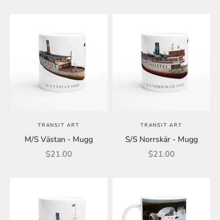
TRANSIT ART
TRANSIT ART
M/S Västan - Mugg
S/S Norrskär - Mugg
REA-pris
REA-pris
$21.00
$21.00