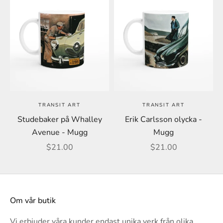
TRANSIT ART
TRANSIT ART
Studebaker på Whalley
Erik Carlsson olycka -
Avenue - Mugg
Mugg
REA-pris
REA-pris
$21.00
$21.00
Om vår butik
Vi erbjuder våra kunder endast unika verk från olika